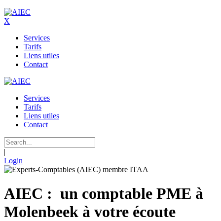
X
Services
Tarifs
Liens utiles
Contact
Services
Tarifs
Liens utiles
Contact
|
Login
AIEC : un comptable PME à
Molenbeek à votre écoute